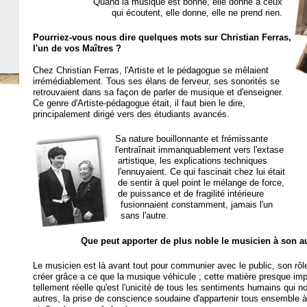
Quand la musique est bonne, elle donne à ceux
qui écoutent, elle donne, elle ne prend rien.
Pourriez-vous nous dire quelques mots sur Christian Ferras,
l'un de vos Maîtres ?
Chez Christian Ferras, l'Artiste et le pédagogue se mêlaient
irrémédiablement. Tous ses élans de ferveur, ses sonorités se
retrouvaient dans sa façon de parler de musique et d'enseigner.
Ce genre d'Artiste-pédagogue était, il faut bien le dire,
principalement dirigé vers des étudiants avancés.
Sa nature bouillonnante et frémissante
l'entraînait immanquablement vers l'extase
artistique, les explications techniques
l'ennuyaient. Ce qui fascinait chez lui était
de sentir à quel point le mélange de force,
de puissance et de fragilité intérieure
fusionnaient constamment, jamais l'un
sans l'autre.
Que peut apporter de plus noble le musicien à son au
Le musicien est là avant tout pour communier avec le public, son rôle
créer grâce a ce que la musique véhicule ; cette matière presque imp
tellement réelle qu'est l'unicité de tous les sentiments humains qui n
autres, la prise de conscience soudaine d'appartenir tous ensemble à