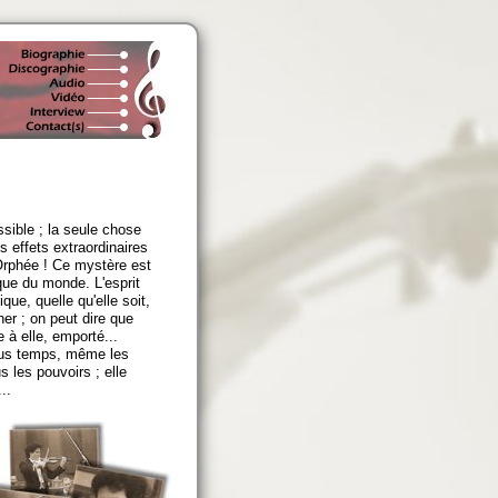
ible ; la seule chose
 effets extraordinaires
Orphée ! Ce mystère est
e du monde. L'esprit
e, quelle qu'elle soit,
r ; on peut dire que
à elle, emporté...
ous temps, même les
 les pouvoirs ; elle
..